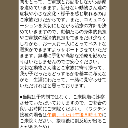
間をとって、ご家族とお話をしながら診察
を進めていきます。話せない動物さん達の
症状や小さな変化・様子を感じ取れるのは
ご家族だけだからです。また、コミュニケ
ーションを大切にしながら治療の方針を決
めていきますので、動物たちの身体的負担
やご家族の経済的負担をできるだけ少なく
しながら、お一人お一人にとってベストな
選択ができますようサポートさせていただ
きます。無理に手術や高額な治療を勧めた
りはいたしませんのでご安心ください。
大切な動物さん達とご家族に寄り添って、
我が子だったらどうするかを基本に考えな
がら、生涯にわたって、一緒に見守らせて
いただければと思っております。
●当院は予約制ではなく、ご来院順に診察
させていただいておりますので、
ご都合の
良いお時間にご来院ください。（ワクチン
接種の場合は
午前、または午後５時まで
に
ご来院ください。接種後に副反応が出るこ
とがあるため）