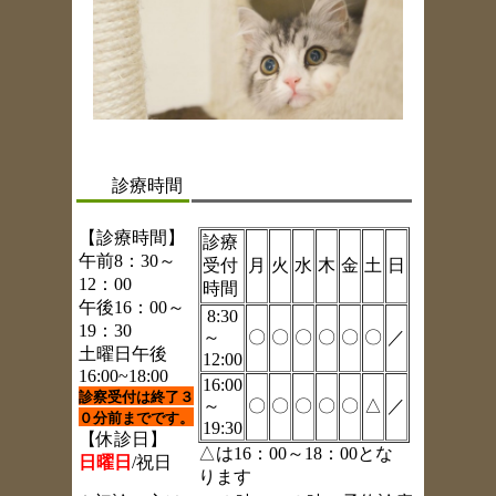
診療時間
【診療時間】
診療
午前8：30～
受付
月
火
水
木
金
土
日
12：00
時間
午後16：00～
8:30
19：30
～
〇
〇
〇
〇
〇
〇
／
土曜日午後
12:00
16:00~18:00
16:00
診察受付は終了３
～
〇
〇
〇
〇
〇
△
／
０分前までです。
19:30
【休診日】
△は16：00～18：00とな
日曜日
/祝日
ります