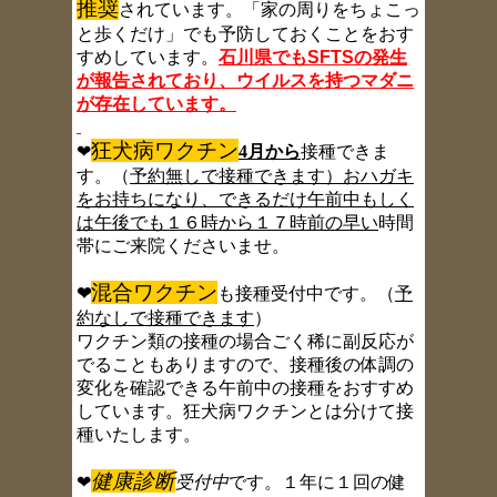
推奨
されています。「家の周りをちょこっ
と歩くだけ」でも予防しておくことをおす
すめしています。
石川県でもSFTSの発生
が報告されており、ウイルスを持つマダニ
が存在しています。
狂犬病ワクチン
❤
4月から
接種できま
す。（
予約無しで接種できます）おハガキ
をお持ちになり、できるだけ午前中もしく
は午後でも１６時から１７時前の早い
時間
帯にご来院くださいませ。
混合ワクチン
❤
も接種受付中です。（
予
約なしで接種できます
）
ワクチン類の接種の場合ごく稀に副反応が
でることもありますので、接種後の体調の
変化を確認できる午前中の接種をおすすめ
しています。狂犬病ワクチンとは分けて接
種いたします。
健康診断
❤
受付中
です。１年に１回の健