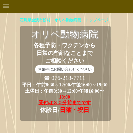
石川県金沢市松村 オリベ動物病院 トップページ
オリベ
動物病院
各種予防・ワクチンから
日常の些細なことまで
ご相談ください
お気軽にお問い合わせください
☎ 076-218-7711
平日：
午前8:30～12:00/
午後16:00～19:30
土曜日：
午前8:30～12:00/
午後16:00〜
18:00
受付は３０分前までです
休診日/
日曜・祝日