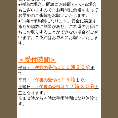
●初診の場合、問診にお時間がかかる場合
もございますので、お時間に余裕をもって
お早めのご来院をお願いいたします。
●手術は予約制になります。安全に実施す
るため頭数に制限があり、ご希望のお日に
ちにお取りすることができない場合がござ
います。ご予約はお早めにお願いいたしま
す。
＜受付時間＞
１１時３０分
平日・・
午前の受付は
ま
で
、
１９時
平日・・
午後の受付は
まで、
１７時３０分
土曜日・・
午後の受付は
ま
で
となります。
※１２時から４時は手術時間になり休診で
す。