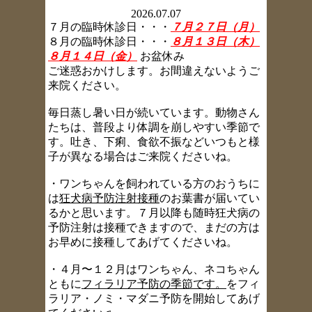
2026.07.07
７月の臨時休診日・・・
７月２７日（月）
８月の臨時休診日・・・
８月１３日（木）
８月１４日（金）
お盆休み
ご迷惑おかけします。お間違えないようご
来院ください。
毎日蒸し暑い日が続いています。動物さん
たちは、普段より体調を崩しやすい季節で
す。吐き、下痢、食欲不振などいつもと様
子が異なる場合はご来院くださいね。
・ワンちゃんを飼われている方のおうちに
は
狂犬病予防注射接種
のお葉書が届いてい
るかと思います。７月以降も随時狂犬病の
予防注射は接種できますので、まだの方は
お早めに接種してあげてくださいね。
・４月〜１２月はワンちゃん、ネコちゃん
ともに
フィラリア予防の季節です。
をフィ
ラリア・ノミ・マダニ予防を開始してあげ