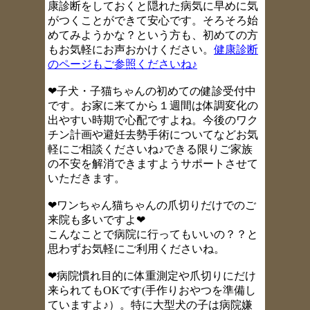
康診断をしておくと隠れた病気に早めに気
がつくことができて安心です。
そろそろ始
めてみようかな？という方も、初めての方
もお気軽にお声おかけください。
健康診断
のページもご参照くださいね♪
❤
子犬・子猫ちゃんの初めての健診
受付中
です。お家に来てから１週間は体調変化の
出やすい時期で心配ですよね。今後のワク
チン計画や避妊去勢手術についてなどお気
軽にご相談くださいね♪できる限りご家族
の不安を解消できますようサポートさせて
いただきます。
❤ワンちゃん猫ちゃんの爪切りだけでのご
来院も多いですよ❤
こんなことで病院に行ってもいいの？？と
思わずお気軽にご利用くださいね。
❤病院慣れ目的に体重測定や爪切りにだけ
来られてもOKです(手作りおやつを準備し
ていますよ♪）。特に大型犬の子は病院嫌