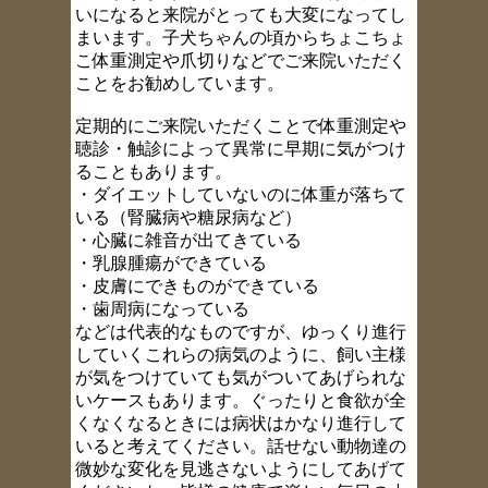
いになると来院がとっても大変になってし
まいます。子犬ちゃんの頃からちょこちょ
こ体重測定や爪切りなどでご来院いただく
ことをお勧めしています。
定期的にご来院いただくことで体重測定や
聴診・触診によって異常に早期に気がつけ
ることもあります。
・ダイエットしていないのに体重が落ちて
いる（腎臓病や糖尿病など）
・心臓に雑音が出てきている
・乳腺腫瘍ができている
・皮膚にできものができている
・歯周病になっている
などは代表的なものですが、ゆっくり進行
していくこれらの病気のように、飼い主様
が気をつけていても気がついてあげられな
いケースもあります。ぐったりと食欲が全
くなくなるときには病状はかなり進行して
いると考えてください。話せない動物達の
微妙な変化を見逃さないようにしてあげて